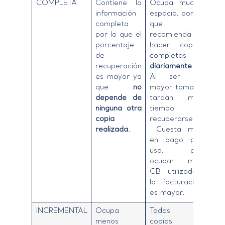
COMPLETA
Contiene la
Ocupa mucho
información
espacio, por lo
completa
que se
por lo que el
recomienda
no
porcentaje
hacer copias
de
completas
recuperación
diariamente
.
es mayor ya
Al ser de
que
no
mayor tamaño
depende de
tardan más
ninguna otra
tiempo en
copia
recuperarse.
realizada
.
Cuesta más
en pago por
uso, por
ocupar más
GB utilizados,
la facturación
es mayor.
INCREMENTAL
Ocupa
Todas las
menos
copias de